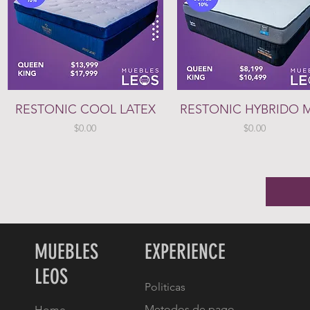
Vista rápida
Vista rápida
RESTONIC COOL LATEX
RESTONIC HYBRIDO 
Precio
Precio
$0.00
$0.00
MUEBLES
EXPERIENCE
LEOS
Politicas
Metodos de pago
Home