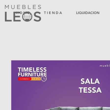
H O M E
T I E N D A
LIQUIDACION