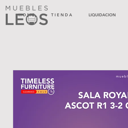
H O M E
T I E N D A
LIQUIDACION