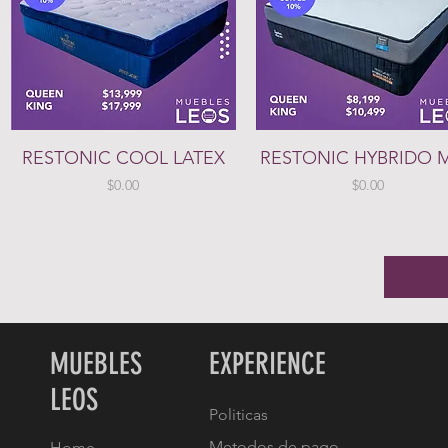
Vista rápida
Vista rápida
RESTONIC COOL LATEX
RESTONIC HYBRIDO 
Precio
Precio
$0.00
$0.00
MUEBLES
EXPERIENCE
LEOS
Politicas
Metodos de pago
Home