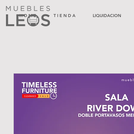
H O M E
T I E N D A
LIQUIDACION