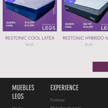
Vista rápida
Vista rápida
RESTONIC COOL LATEX
RESTONIC HYBRIDO 
Precio
Precio
$0.00
$0.00
MUEBLES
EXPERIENCE
LEOS
Politicas
Metodos de pago
Home