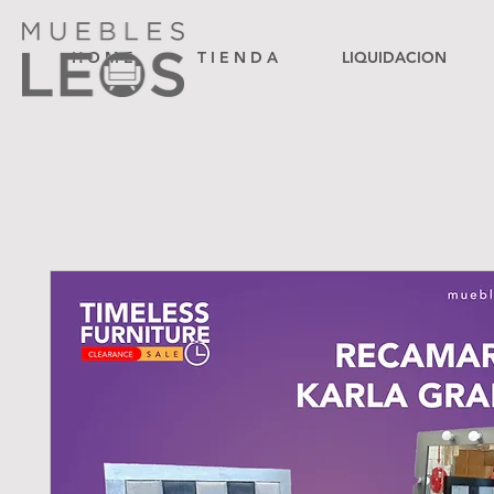
H O M E
T I E N D A
LIQUIDACION