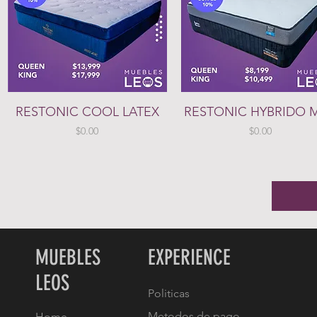
Vista rápida
Vista rápida
RESTONIC COOL LATEX
RESTONIC HYBRIDO 
Precio
Precio
$0.00
$0.00
MUEBLES
EXPERIENCE
LEOS
Politicas
Metodos de pago
Home