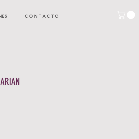
NES
C O N T A C T O
ARIAN