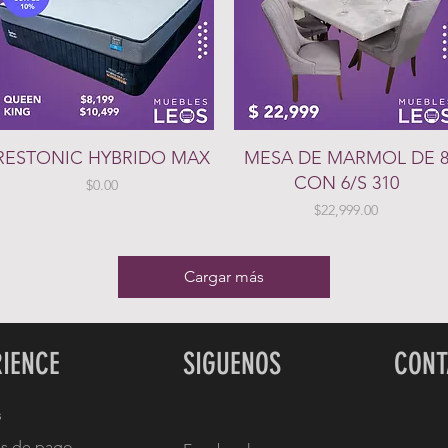
Vista rápida
Vista rápida
RESTONIC HYBRIDO MAX
MESA DE MARMOL DE 
CON 6/S 310
Precio
$0.00
Precio
$22,999.00
Cargar más
RIENCE
SIGUENOS
CONT
s
s de pago