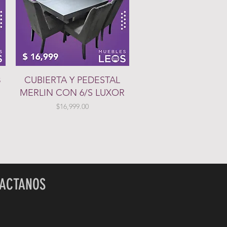
Vista rápida
8
CUBIERTA Y PEDESTAL
MERLIN CON 6/S LUXOR
Precio
$16,999.00
ACTANOS