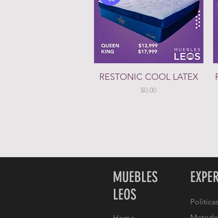
Vista rápida
RESTONIC COOL LATEX
Precio
$0.00
MUEBLES
EXPE
LEOS
Politica
Metodo
Home