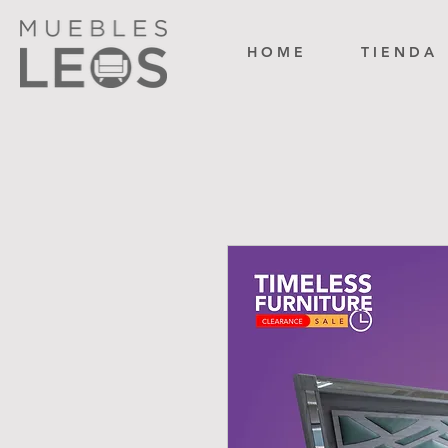
H O M E
T I E N D A