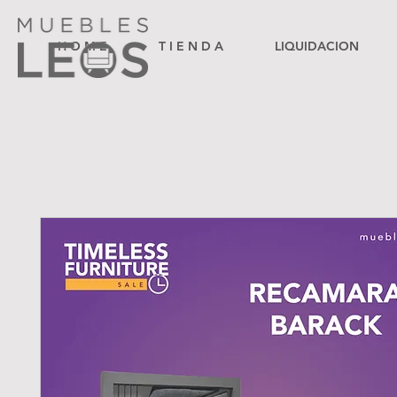
H O M E
T I E N D A
LIQUIDACION