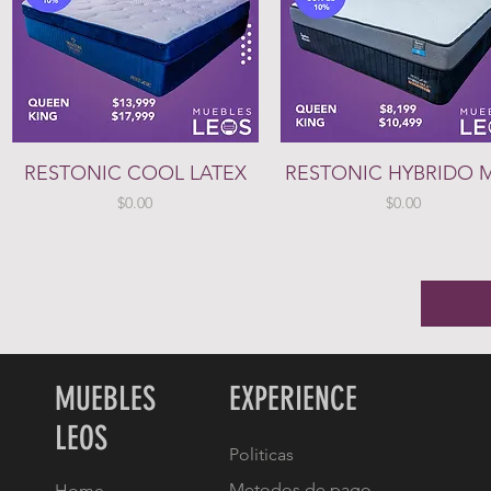
Vista rápida
Vista rápida
RESTONIC COOL LATEX
RESTONIC HYBRIDO 
Precio
Precio
$0.00
$0.00
MUEBLES
EXPERIENCE
LEOS
Politicas
Metodos de pago
Home