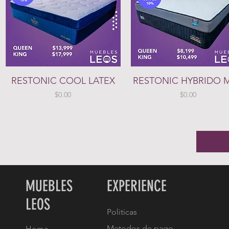
Vista rápida
Vista rápida
RESTONIC COOL LATEX
RESTONIC HYBRIDO 
Precio
Precio
$0.00
$0.00
MUEBLES
EXPERIENCE
LEOS
Politicas
Metodos de pago
Home