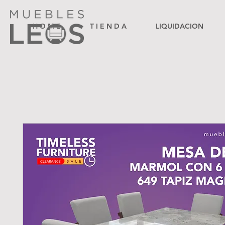
H O M E
T I E N D A
LIQUIDACION