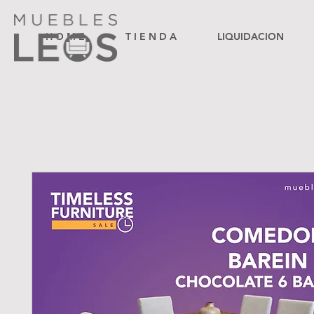
H O M E
T I E N D A
LIQUIDACION